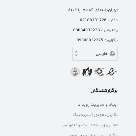
تهران، ابتدای گمنام، پلاک ۸۱
دفتر
/
02188391726
پشتیبانی
/
09034032228
برگزاری
/
09300022275
برگزارکنندگان
ایجاد و مدیریت رویداد
نگاربن، موتور استریمینگ
تماس، زیرساخت ویدیوکنفرانس
برگزاری رویدادهای پریمیوم