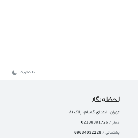
حالت تاریک
تهران، ابتدای گمنام، پلاک ۸۱
دفتر
/
02188391726
پشتیبانی
/
09034032228