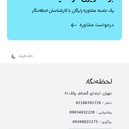
یک جلسه مشاوره رایگان با کارشناسان لحظه‌نگار
درخواست مشاوره
حالت تاریک
تهران، ابتدای گمنام، پلاک ۸۱
دفتر
/
02188391726
پشتیبانی
/
09034032228
برگزاری
/
09300022275