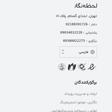
تهران، ابتدای گمنام، پلاک ۸۱
دفتر
/
02188391726
پشتیبانی
/
09034032228
برگزاری
/
09300022275
برگزارکنندگان
ایجاد و مدیریت رویداد
نگاربن، موتور استریمینگ
تماس، زیرساخت ویدیوکنفرانس