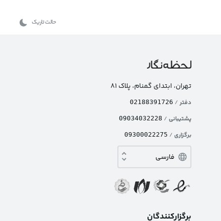
حالت تاریک
تهران، ابتدای گمنام، پلاک ۸۱
دفتر
/
02188391726
پشتیبانی
/
09034032228
برگزاری
/
09300022275
برگزارکنندگان