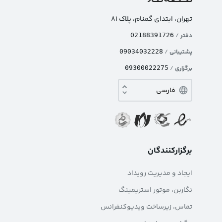
تهران، ابتدای گمنام، پلاک ۸۱
دفتر
/
02188391726
پشتیبانی
/
09034032228
برگزاری
/
09300022275
برگزارکنندگان
ایجاد و مدیریت رویداد
نگاربن، موتور استریمینگ
تماس، زیرساخت ویدیوکنفرانس