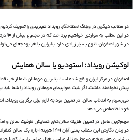
در مطالب دیگری در وبلاگ لحظه‌نگار، رویداد هیبریدی را تعریف کردیم و
در این
در شهر اصفهان، تنوع بسیار زیادی دارد بنابراین با هر بودجه‌ای می‌توا
لوکیشن رویداد؛ استودیو یا سالن همایش
اصفهان در مرکز ایران واقع شده است بنابراین مهمانان شما از هر نقطه
پیش نخواهند داشت. اگر بلیت هواپیمای مهمانان رویداد را شما باید
می‌رسیم به انتخاب سالن. در تعیین بودجه لازم برای برگزاری رویداد، ا
خود اختصاص می‌دهد.
مهم‌ترین عامل در تعیین هزینه سالن‌های همایش ظرفیت سالن و امکا
در زمان نگارش این مطلب یعنی آبان ۱۴۰۱ هزینه اجاره یک سالن کنفرانس ۱۰۰ نفره، حداقل ۵ و حداکثر ۱۱ میلیون تومان است.
بیشترین هزینه هم مربوط به تالار عباسی هتل عباسی است که با حدودا ۶۰۰ نفر ظرفیت، ۳۲ میلیون تومان هزینه د