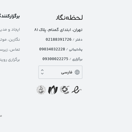
برگزارکنند
ایجاد و مدی
تهران، ابتدای گمنام، پلاک ۸۱
نگاربن، موت
دفتر
/
02188391726
تماس، زیرس
پشتیبانی
/
09034032228
برگزاری
/
09300022275
برگزاری روی
ما