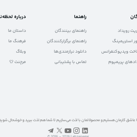
گان
راهنما
درباره لحظه‌ن
ریت رویداد
راهنمای بینندگان
داستان ما
ور استریمینگ
راهنمای برگزارکنندگان
فرهنگ ما
اخت ویدیوکنفرانس
دانلود نیازمندی‌ها
وبلاگ
دادهای پریمیوم
تماس با پشتیبانی
مرچنت 👕
 عاشق کارمان هستیم و محصولاتمان با لذت می‌سازیم تا شما هم لذت ببرید و خوشحال شوید
©
2016 - 2026
Lahzenegar