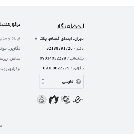
برگزارکنند
ایجاد و مدی
تهران، ابتدای گمنام، پلاک ۸۱
نگاربن، موت
دفتر
/
02188391726
تماس، زیرس
پشتیبانی
/
09034032228
برگزاری
/
09300022275
برگزاری روی
ما