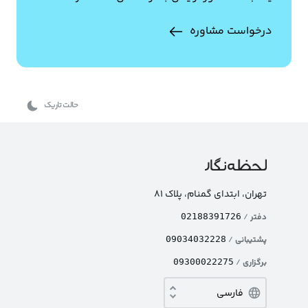
درخواست مشاوره
حالت تاریک
تهران، ابتدای گمنام، پلاک ۸۱
دفتر
/
02188391726
پشتیبانی
/
09034032228
برگزاری
/
09300022275