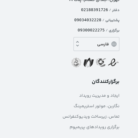
تهران، ابتدای گمنام، پلاک ۸۱
دفتر
/
02188391726
پشتیبانی
/
09034032228
برگزاری
/
09300022275
برگزارکنندگان
ایجاد و مدیریت رویداد
نگاربن، موتور استریمینگ
تماس، زیرساخت ویدیوکنفرانس
برگزاری رویدادهای پریمیوم