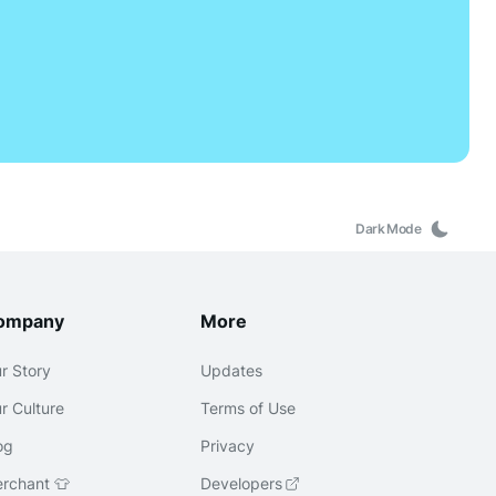
Dark Mode
ompany
More
r Story
Updates
r Culture
Terms of Use
og
Privacy
rchant 👕
Developers