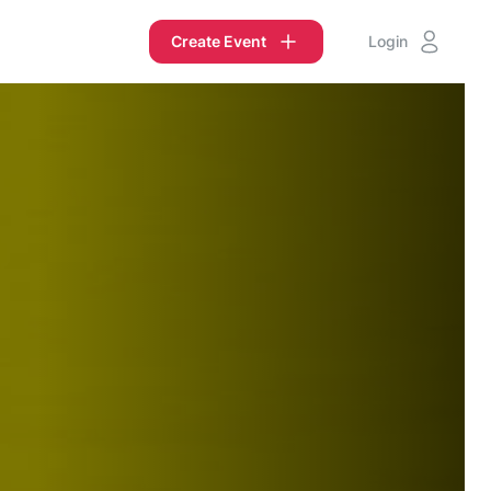
Create Event
Login