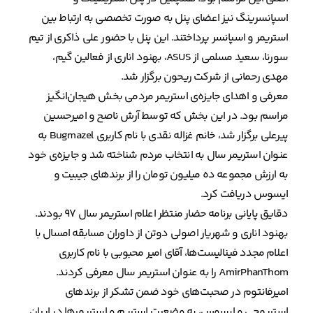
اسپانسرینگ نیز اعضای پنل به صورت تخصصی به ارتباط بین
استریمر و اسپانسر پرداختند. این پنل با حضور علی ذاکری از تیم
سورنا، سعید مسلمی از ASUS، بهنود اناری از فعالین گیم،
مهدی رحمانی از شرکت ریحون برگزار شد.
معرفی و اهدای جایزه‌ی استریمر مردمی بخش هیجان‌انگیز
مراسم بود. در این بخش که توسط آرش ناصح و امیرحسین
پیرعلی برگزار شد، خانم غزاله نقدی با نام کاربری Bugmazel به
عنوان استریمر سال به انتخاب مردم شناخته شد و جایزه‌ی خود
به ارزش مجموعه ده میلیون تومان را از برندهای جیبیت و
ایسوس دریافت کرد.
دقایق پایانی برنامه حضار منتظر اعلام استریمر سال ۹۷ بودند.
بهنود اناری و شهریار اصولی دوتن از داوران مسابقه امسال با
اعلام مجدد فینالیست‌ها، آقای امیر محبوبی با نام کاربری
AmirPhanThom را به عنوان استریمر سال معرفی کردند.
امیرفانتوم در صحبت‌های خود ضمن تشکر از برندهای
استریمجی و ایسوس، به وضعیت استریم و استریمرها در ایران