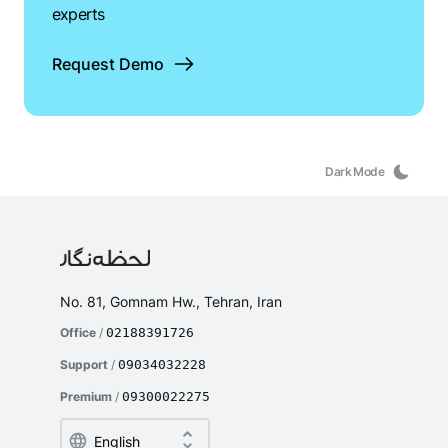
experts
Request Demo
Dark Mode
No. 81, Gomnam Hw., Tehran, Iran
Office
/
02188391726
Support
/
09034032228
Premium
/
09300022275