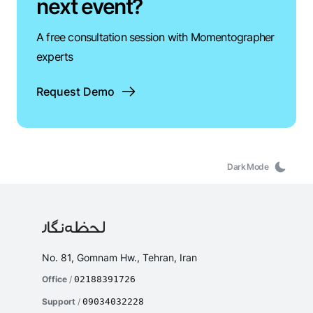
next event?
A free consultation session with Momentographer
experts
Request Demo
Dark Mode
No. 81, Gomnam Hw., Tehran, Iran
Office
/
02188391726
Support
/
09034032228