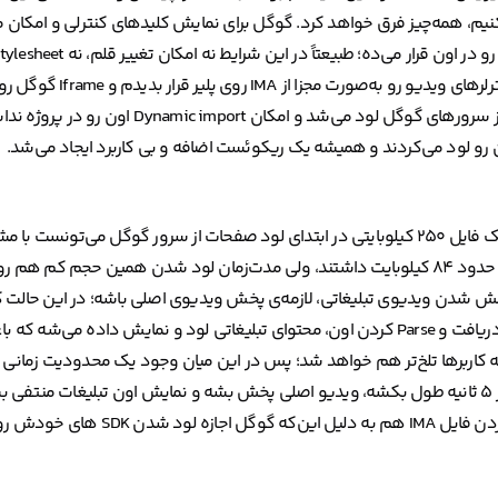
 بود، اما وقتی قراره از IMA در یک پروژه RTL استفاده کنیم، همه‌چیز فرق خواهد کرد. گوگل برای نمایش کلید‌های کن
برای ما فراهم بود. برای حل این چالش در ا
های گوگل به‌صورت GZip شده ارسال می‌شدند و در اون حالت حجمی حدود ۸۴ کیلوبایت داشتند، ولی مدت‌زمان لود شدن هم
سرور گوگل می‌کنه و بعد از اون نوبت دریافت VAST می‌رسه و بعد از دریافت و Parse کردن اون، محتوای تبلیغاتی لود و 
 کاربر‌ها تلخ‌تر هم خواهد شد؛ پس در این میان وجود یک محدودیت زمانی ب