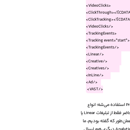
</VAST>
همون‌طور که احتمالاً متوجه شده باشید، Creatives دربرگیرنده‌ی انواع تبلیغات موردنظر ما هست که در این مثال، از نوع Linear برای تبلیغات Pre-roll استفاده می‌شه؛ انواع
دیگری مثل Companion, Nonlinear و Ad Pods هم در این استاندارد قابل‌تعریف هستند که با توجه به سیاست‌های مارکتینگ لحظه‌نگار، ما درحال‌حاضر فقط از تبلیغات Linear یا
ه بشه. همان‌طور که گفته بودیم، ما
آمار و اعداد تبلیغات رو در Google Analytics ذخیره می‌کنیم، هرچند اگر لازم باشه می‌تونیم یک یا چند Event تبلیغ رو برای Data Store و یا Analytics Service دیگری هم ارسال