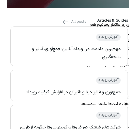
Articles & Guides
All posts
دی رو منتظر بمونیم هم
می‌تونه موضوع رو سخت‌تر و آزاردهنده‌تر کنه؛ زمستان ۹۷ وقتی تازه به تیم لحظه‌نگار اضافه‌ شده‌بودم، یکی از اولین و مهم‌ترین کارهایی که به من سپرده‌ شده‌بود، تغییر UI،
آموزش رویداد
‌تر کنیم؛ در اون زمان
 کلاینت‌ها رو نداشتیم
مهم‌ترین داده‌ها در رویداد آنلاین؛ جمع‌آوری، آنالیز و
Interactive Media Ad) برای نمایش تبلیغات در
نتیجه‌گیری
ارم کمی درباره این‌که چرا از IMA استفاده نکردیم و خودمون سیستم اختصاصی
آموزش رویداد
جمع‌آوری و آنالیز دیتا و تاثیر آن در افزایش کیفیت رویداد
هاش گرفت، ولی رفته رفته ایرادات خودشون
ا رو این‌جا براتون بنویسم.
آموزش رویداد
دم امکان ویرایش UI استاندارد این سیستم بود. البته که در چیدمان و Layout کلی این سیستم کمتر ایراد
شرکت‌های فینتک، صرافی‌ها و کریپتویی‌ها چگونه از طریق