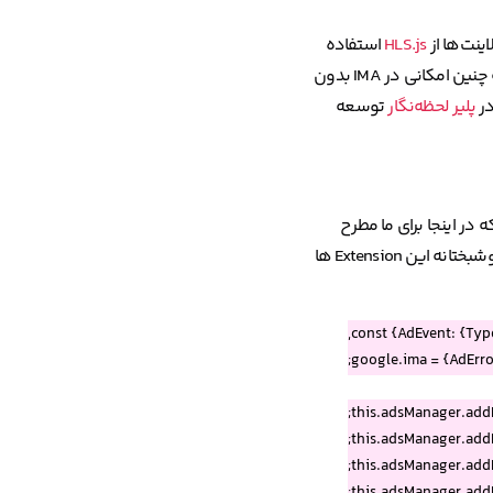
HLS.js
استفاده
می‌کنیم؛ همیشه ترجیح ما برای نمایش تبلیغات هم استفاده از فرمت HLS بود که در مقایسه با MP4، سرعت نمایش خیلی بالاتری رو به ما می‌داد که چنین امکانی در IMA بدون
پلیر لحظه‌نگار
توسعه
ر با IMA، از دست دادن کاربرانی بود که با Ad Blocker از لحظه‌نگار استفاده می‌کنن. این‌گونه Extension ها علاوه بر تغییر در DOM (که در اینجا برای ما مطرح
نبود)، ریکوئست‌های HTTP رو هم برسی می‌کنن تا درصورتی‌که ازنظر اون‌ها، اون ریکوئست حاوی محتوای تبلیغاتی باشه بلاک بشه؛ متأسفانه یا خوشبختانه این Extension ها