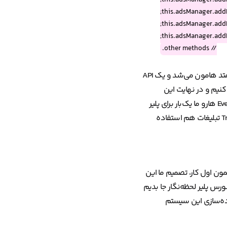
// other methods.
برای استفاده از APIهای این Eventها باید برای هر کدوم یک EventListener تعریف می‌کردیم که خودش موجب پیچیدگی و تودرتو شدن بی‌جهت متد هامون می‌شد و یک API
مون رو هم کلی کاستومایز کنیم و در نهایت این
اطلاعات رو به Google Analytics به‌عنوان Event و Custom Metrics ارسال کنیم؛ اما نکته‌ی جالب موضوع این بود که تقریباً تمام این متریک‌ها و Event هارو ما یک‌بار برای پلیر
لحظه‌نگار نوشته بودیم و اگر سیستم تبلیغاتی ما در همون چهارچوب کار می‌کرد، عملاً می‌تونستیم با تغییرات خیلی جزئی، از اون متد‌ها برای Tracking تبلیغات هم استفاده
ون اول کار، تصمیم ما این
ر تبلیغ) رو در سورس پلیر لحظه‌نگار جا بدیم
یاده‌سازی این سیستم