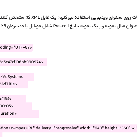
ما در لحظه‌نگار از ورژن سوم چهارچوب VAST برای مشخص کردن تبل