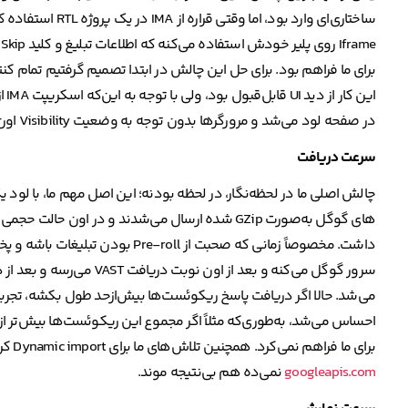
ساختاری‌ای وارد
در صفحه لود می‌شد و مرورگر‌ها بدون توجه به وضعیت Visibility اون رو لود می‌کردند و همیشه یک ریکوئست اضافه و بی ‌کاربرد ایجاد می‌شد.
سرعت دریافت
می‌شد. حالا اگر دریافت پاسخ ریکوئست‌ها بیش‌ازحد طول بکشه، تجربه
برای ما فراهم نمی‌کرد. همچنین تلاش‌های ما برای Dynamic import کردن فایل IMA هم به دلیل این‌که گوگل اجازه لود شدن SDK های خودش رو از آدرسی به‌غیراز
googleapis.com
نمی‌ده هم بی‌نتیجه موند.