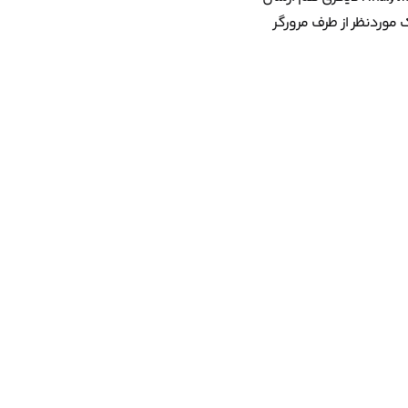
های TrackingEvents, ClickTracking, Impression و Error یک لینک HTTP رو قرار بدیم تا هنگام رخ دادن اون Event، لینک موردنظر از طرف مرورگر