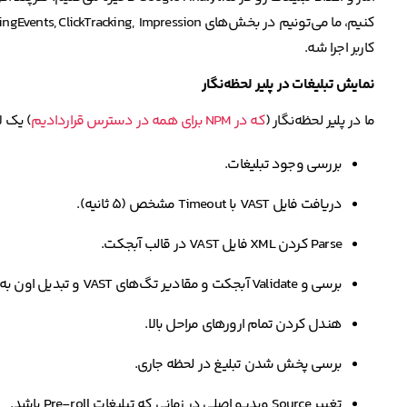
کاربر اجرا شه.
نمایش تبلیغات در پلیر لحظه‌نگار
ما در پلیر لحظه‌نگار (
که در NPM برای همه در دسترس قراردادیم
) یک ل
بررسی وجود تبلیغات.
دریافت فایل VAST با Timeout مشخص (۵ ثانیه).
Parse کردن XML فایل VAST در قالب آبجکت.
برسی و Validate آبجکت و مقادیر تگ‌های VAST و تبدیل اون به یک فرمت مشخص و استاندارد برای کلاینت.
هندل کردن تمام ارورهای مراحل بالا.
برسی پخش شدن تبلیغ در لحظه جاری.
تغییر Source ویدیو اصلی در زمانی که تبلیغات Pre-roll باشد.