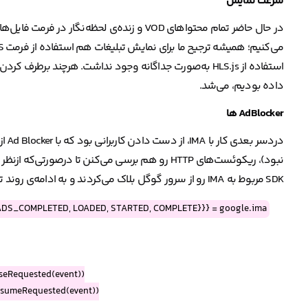
سرعت نمایش
در حال حاضر تمام محتوا‌های VOD و زنده‌ی لحظه‌نگار در فرمت فایل‌های ویدیویی HLS دریافت و نمایش داده می‌شه که برای هندل کردنش در کلاینت‌ها از
استفاده از HLS.js به‌صورت جداگانه وجود نداشت. هرچند برطرف کردن این چالش سخت نبود، ولی باعث دوباره‌نویسی خیلی از متد‌هایی که یک‌بار در
داده بودیم، می‌شد.
AdBlocker ها
SDK مربوط به IMA رو از سرور گوگل بلاک می‌کردند و به ادامه‌ی روند تبلیغات و دریافت VAST نمی‌رسیدیم.