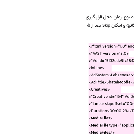
یغات روی محتوای ویدیو‌یی استفاده می‌کنیم؛ یک فایل XML که مشخص کننده نوع، زمان، محل قرار گیری
). به عنوان مثال نمونه زیر یک نمونه تبلیغ Pre-roll شاتل موبایل با مدت‌زمان ۲۹ ثانیه و امکان Skip بعد از ۵