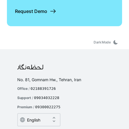
Request Demo
Dark Mode
No. 81, Gomnam Hw., Tehran, Iran
Office
/
02188391726
Support
/
09034032228
Premium
/
09300022275