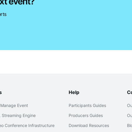
xt event?
rts
s
Help
C
 Manage Event
Participants Guides
Ou
 Streaming Engine
Producers Guides
Ou
o Conference Infrastructure
Download Resources
Bl