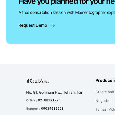
Have you planned for your ne
A free consultation session with Momentographer expe
Request Demo
Producer
Create and
No. 81, Gomnam Hw., Tehran, Iran
Office
/
02188391726
Negarbone,
Support
/
09034032228
Tamas, Vide