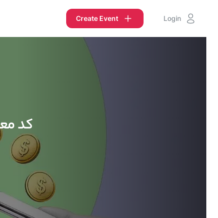
Create Event
Login
کد معر