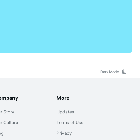
Dark Mode
ompany
More
r Story
Updates
r Culture
Terms of Use
og
Privacy