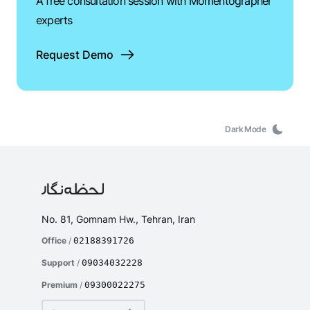
A free consultation session with Momentographer
experts
Request Demo
Dark Mode
No. 81, Gomnam Hw., Tehran, Iran
Office
/
02188391726
Support
/
09034032228
Premium
/
09300022275