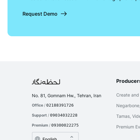
Request Demo
Producer
Create and
No. 81, Gomnam Hw., Tehran, Iran
Office
/
02188391726
Negarbone,
Support
/
09034032228
Tamas, Vide
Premium
/
09300022275
Premium Ev