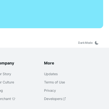
Dark Mode
ompany
More
r Story
Updates
r Culture
Terms of Use
og
Privacy
rchant 👕
Developers