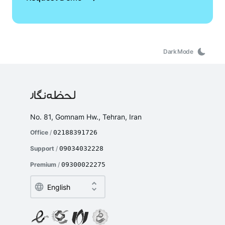
Dark Mode
No. 81, Gomnam Hw., Tehran, Iran
Office
/
02188391726
Support
/
09034032228
Premium
/
09300022275