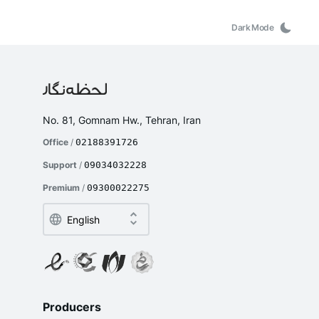
Dark Mode
No. 81, Gomnam Hw., Tehran, Iran
Office
/
02188391726
Support
/
09034032228
Premium
/
09300022275
Producers