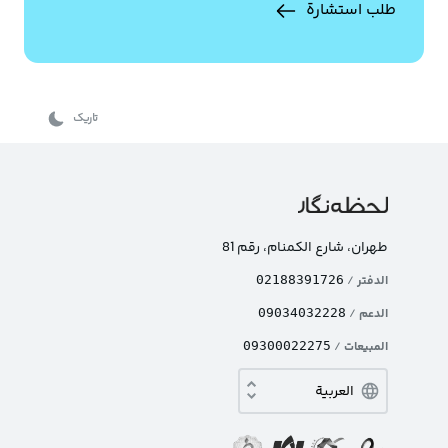
طلب استشارة
تاریک
طهران، شارع الکمنام، رقم 81
الدفتر
/
02188391726
الدعم
/
09034032228
المبيعات
/
09300022275