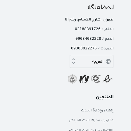
طهران، شارع الکمنام، رقم 81
الدفتر
/
02188391726
الدعم
/
09034032228
المبيعات
/
09300022275
المنتجين
إنشاء وإدارة الحدث
نکاربن، محرك البث المباشر
الاتصال وبنية البث المباشر