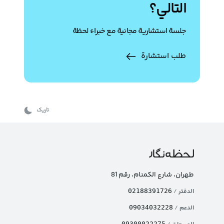
التالي؟
جلسة استشارية مجانية مع خبراء لحظة
طلب استشارة
تاریک
طهران، شارع الکمنام، رقم 81
الدفتر
/
02188391726
الدعم
/
09034032228
09300022275