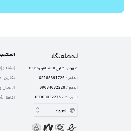
المنتجي
إنشاء وإد
طهران، شارع الکمنام، رقم 81
نکاربن، م
الدفتر
/
02188391726
الاتصال و
الدعم
/
09034032228
المبيعات
/
09300022275
إقامة الأ