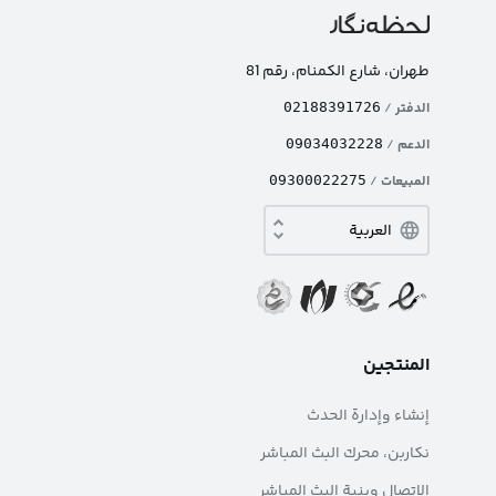
طهران، شارع الکمنام، رقم 81
الدفتر
/
02188391726
الدعم
/
09034032228
المبيعات
/
09300022275
المنتجين
إنشاء وإدارة الحدث
نکاربن، محرك البث المباشر
الاتصال وبنية البث المباشر