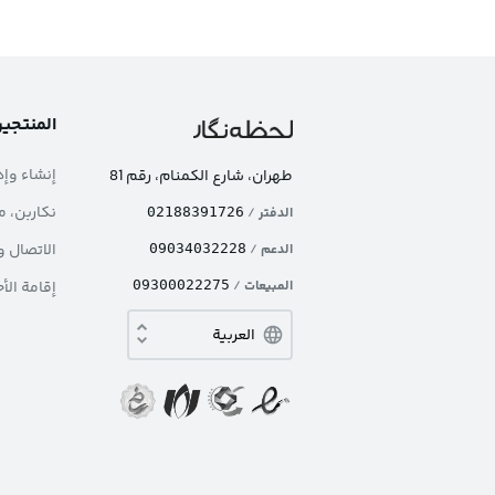
المنتجي
إنشاء وإد
طهران، شارع الکمنام، رقم 81
نکاربن، م
الدفتر
/
02188391726
الاتصال و
الدعم
/
09034032228
المبيعات
/
09300022275
إقامة الأ