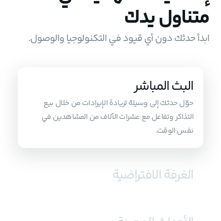
متناول يدك
ابدأ حدثك دون أي قيود في التكنولوجيا والوصول.
البث المباشر
حوّل حدثك إلى وسيلة لزيادة الإيرادات من خلال بيع
التذاكر وتفاعل مع عشرات الآلاف من المشاهدين في
نفس الوقت.
الغرفة الافتراضية
قم بتنشيط ما يصل إلى 12 كاميرا ويب في نفس الوقت،
أكثر من أي منصة أخرى في إيران! قم بتسجيل الندوات