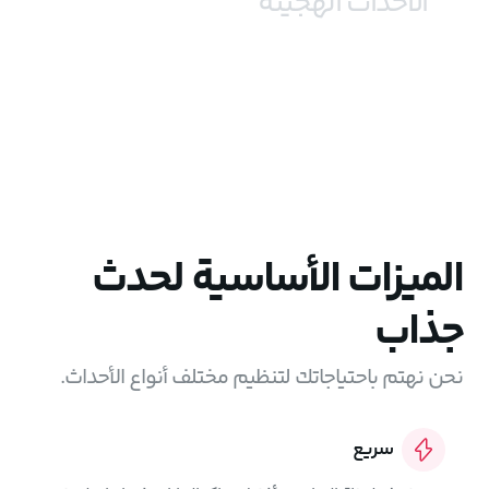
الأحداث الهجينة
والاجتماعات الخاصة بك وشاهدها في أي وقت على لحظة
النجار.
قم ببث حدثك الحضوري على لحظة النجار وتفاعل مع
المشاركين عبر الإنترنت باستخدام أدوات التفاعل المتاحة.
الميزات الأساسية لحدث
جذاب
نحن نهتم باحتياجاتك لتنظيم مختلف أنواع الأحداث.
سريع