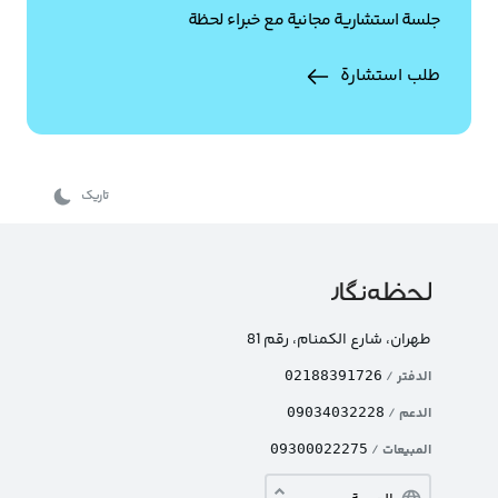
جلسة استشارية مجانية مع خبراء لحظة
طلب استشارة
تاریک
طهران، شارع الکمنام، رقم 81
الدفتر
/
02188391726
الدعم
/
09034032228
المبيعات
/
09300022275