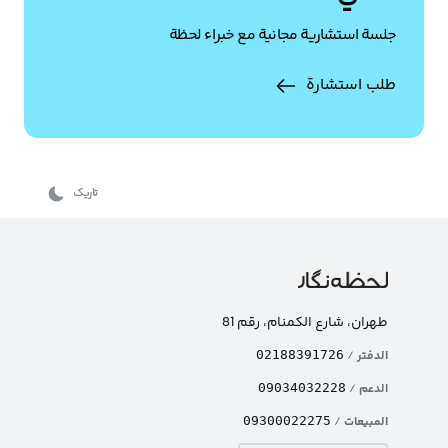
جلسة استشارية مجانية مع خبراء لحظة
طلب استشارة
تاریک
طهران، شارع الکمنام، رقم 81
الدفتر
/
02188391726
الدعم
/
09034032228
المبيعات
/
09300022275