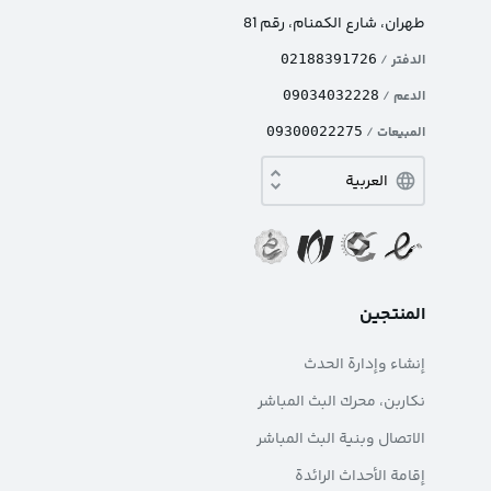
طهران، شارع الکمنام، رقم 81
الدفتر
/
02188391726
الدعم
/
09034032228
المبيعات
/
09300022275
المنتجين
إنشاء وإدارة الحدث
نکاربن، محرك البث المباشر
الاتصال وبنية البث المباشر
إقامة الأحداث الرائدة