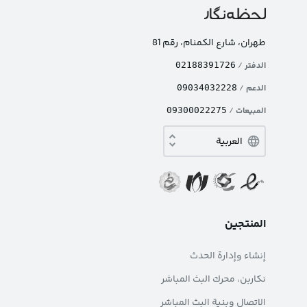
طهران، شارع الکمنام، رقم 81
الدفتر
/
02188391726
الدعم
/
09034032228
المبيعات
/
09300022275
المنتجين
إنشاء وإدارة الحدث
نکاربن، محرك البث المباشر
الاتصال وبنية البث المباشر