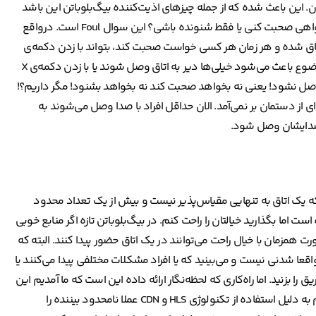
ان. این باعث شده که از جمله چیزهای اذیت‌کننده بیگ‌بلوباتن این باشد
که وقتی یک نفر می‌خواهد وارد اتاق مجازی شود، از او می‌پرسد می‌خواهی صحبت کنی یا فقط شنونده باشی؟ این سوال Foul است. درواقع
ق شده و هر زمان هر کسی خواست صحبت کند، بتواند با زدن دکمه‌ی
Unmute صحبت کند. (البته بعد از داشتن اجازه‌ی صحبت کردن) این موضوع باعث می‌شود خیلی‌‌ها دیر به اتاق وصل شوند یا با زدن دکمه‌ی X
لت وصل نشود! یعنی نه بخواهد صحبت کند نه بخواهد بشنود! مگر داریم؟!
ل آن دکمه X را برداشتیم. کار دیگه‌ای از دستمان بر نمی‌آمد. الان حداقل افراد با صدا وصل می‌شوند به
تا صدایشان وصل شود.
 که یک اتاق به تنهایی مقیاس‌پذیر نیست و بیش از یک تعداد محدود
 اما بگذارید خیالتان را راحت کنم. در بیگ‌بلوباتن تازه اگر منابع خوبی
د و پیکربندی مناسبی کرده باشید، تا ۱۰۰ نفر به صورت همزمان با خیال راحت می‌توانند در یک اتاق حضور پیدا کنند. البته که
ند ولی بیش از این واقعا شدنی نیست و می‌بینید که یا افراد مشکلات مختلفی پیدا می‌کنند یا
 را بزنید. اما راه‌کاری که لحظه‌نگار ارائه داده این است که ما آمدیم این
سیستم را وصل کردیم به سیستم ویدیو استریمینگ خودمان. استریم به دلیل استفاده از تکنولوژی HLS و CDN عملا نامحدود بیننده را