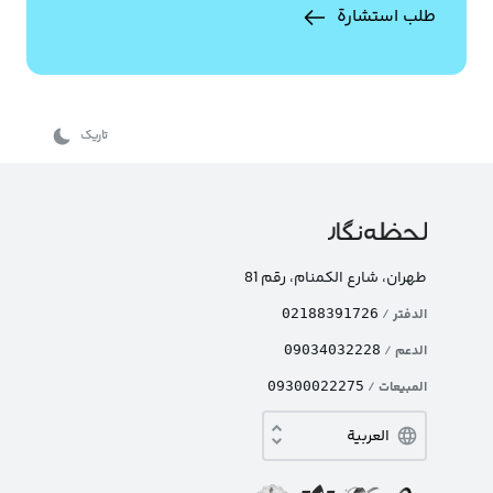
طلب استشارة
تاریک
طهران، شارع الکمنام، رقم 81
الدفتر
/
02188391726
الدعم
/
09034032228
المبيعات
/
09300022275