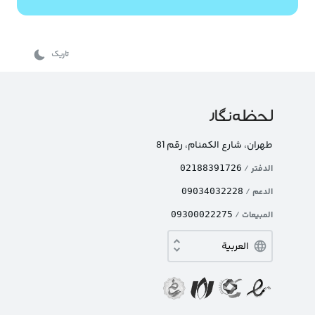
تاریک
طهران، شارع الکمنام، رقم 81
الدفتر
/
02188391726
الدعم
/
09034032228
المبيعات
/
09300022275