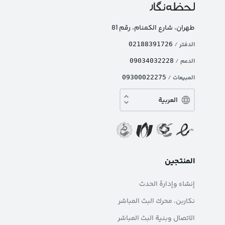
طهران، شارع الکمنام، رقم 81
الدفتر
/
02188391726
الدعم
/
09034032228
المبيعات
/
09300022275
المنتجين
إنشاء وإدارة الحدث
نکاربن، محرك البث المباشر
الاتصال وبنية البث المباشر