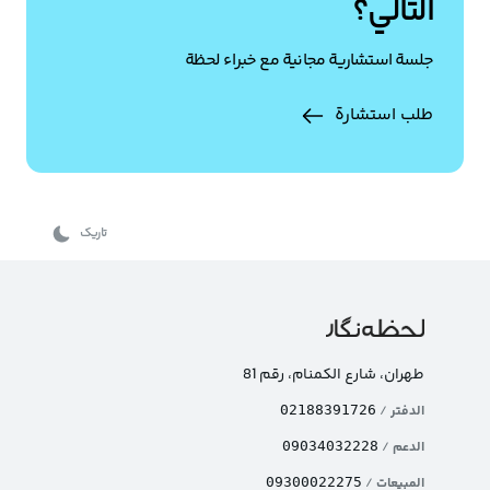
التالي؟
جلسة استشارية مجانية مع خبراء لحظة
طلب استشارة
تاریک
طهران، شارع الکمنام، رقم 81
الدفتر
/
02188391726
الدعم
/
09034032228
المبيعات
/
09300022275