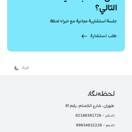
التالي؟
جلسة استشارية مجانية مع خبراء لحظة
طلب استشارة
تاریک
طهران، شارع الکمنام، رقم 81
الدفتر
/
02188391726
الدعم
/
09034032228