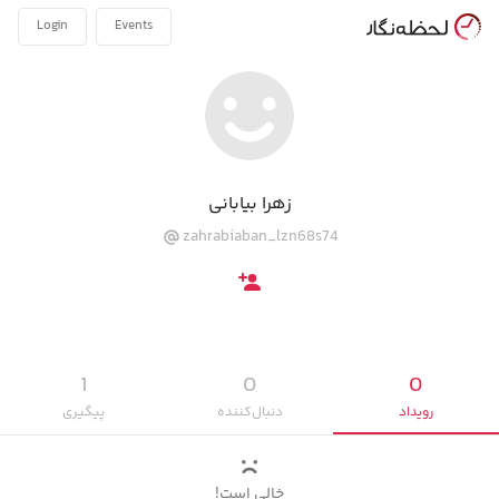
Login
Events
زهرا بیابانی
zahrabiaban_lzn68s74
1
0
0
رویداد‌
دنبال‌کننده
پیگیری‌
خالی است!