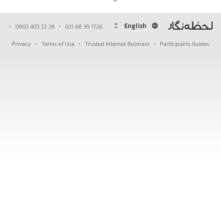
·
·
unfold_more
language
0903 403 22 28
021 88 39 1726
·
·
·
Privacy
Terms of Use
Trusted Internet Business
Participants Guides