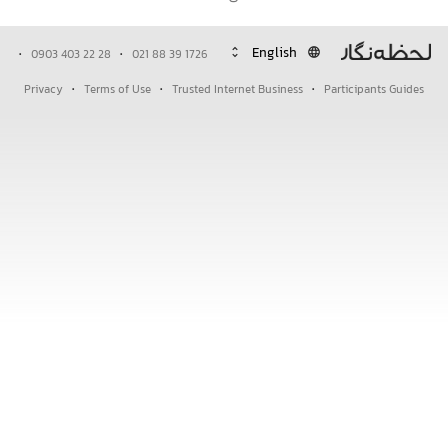
·
·
unfold_more
language
0903 403 22 28
021 88 39 1726
·
·
·
Privacy
Terms of Use
Trusted Internet Business
Participants Guides