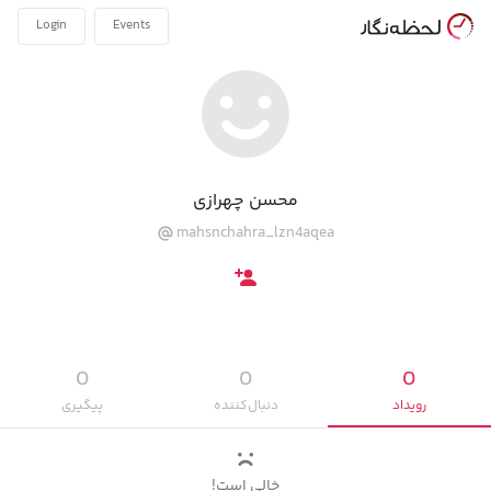
Login
Events
محسن چهرازی
mahsnchahra_lzn4aqea
0
0
0
رویداد‌
دنبال‌کننده
پیگیری‌
خالی است!