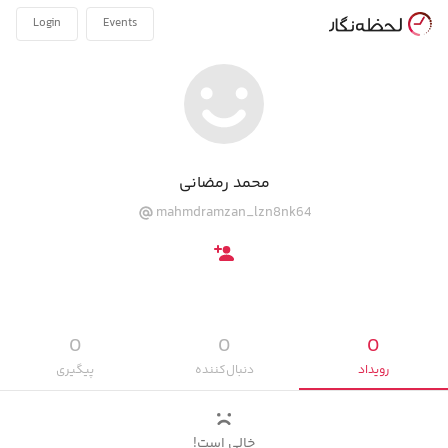
Login
Events
محمد رمضانی
mahmdramzan_lzn8nk64
0
0
0
رویداد‌
دنبال‌کننده
پیگیری‌
خالی است!