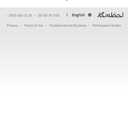
·
·
unfold_more
language
0903 403 22 28
021 88 39 1726
·
·
·
Privacy
Terms of Use
Trusted Internet Business
Participants Guides