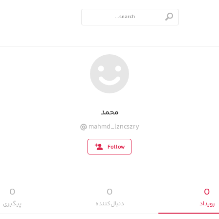
محمد
mahmd_lzncszry
Follow
0
0
0
رویداد‌
دنبال‌کننده
پیگیری‌