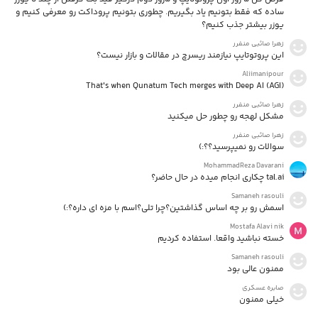
ساده که فقط بتونیم یاد بگیریم. چطوری بتونیم پروداکت رو معرفی کنیم و
یوزر بیشتر جذب کنیم؟
زهرا صائبی منفرر
این پروتوتایپ نیازمند ریسرچ در مقالات و بازار نیست؟
Aliimanipour
That's when Qunatum Tech merges with Deep AI (AGI)
زهرا صائبی منفرر
مشکل لهجه رو چطور حل میکنید
زهرا صائبی منفرر
سوالات رو نمیپرسید؟؟:)
MohammadReza Davarani
tal.ai چکاری انجام میده در حال حاضر؟
Samaneh rasouli
اسمش رو بر چه اساس گذاشتین؟چرا تلی؟اسم با مزه ای داره؟:)
Mostafa Alavi nik
خسته نباشید واقعا. استفاده کردیم
Samaneh rasouli
ممنون عالی بود
صابره عسکری
خیلی ممنون