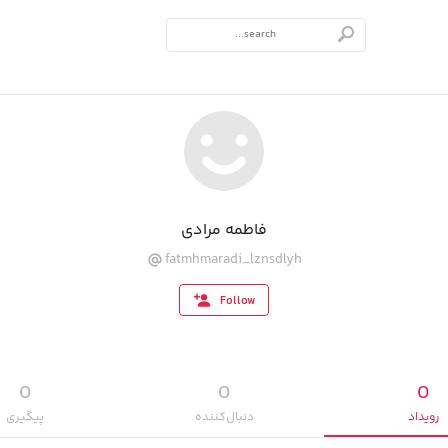
فاطمه مرادی
fatmhmaradi_lznsdlyh
Follow
0
0
0
رویداد‌
دنبال‌کننده
پیگیری‌