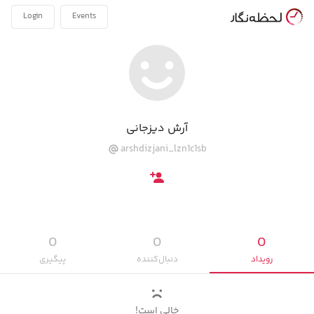
Login
Events
آرش دیزجانی
arshdizjani_lzn1c1sb
0
0
0
رویداد‌
دنبال‌کننده
پیگیری‌
خالی است!