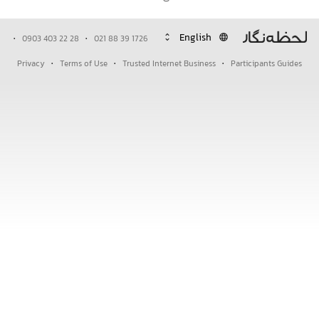
·
·
unfold_more
language
0903 403 22 28
021 88 39 1726
·
·
·
Privacy
Terms of Use
Trusted Internet Business
Participants Guides