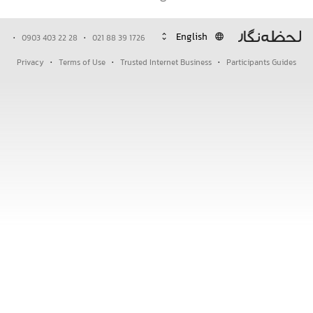
·
·
unfold_more
language
0903 403 22 28
021 88 39 1726
·
·
·
Privacy
Terms of Use
Trusted Internet Business
Participants Guides