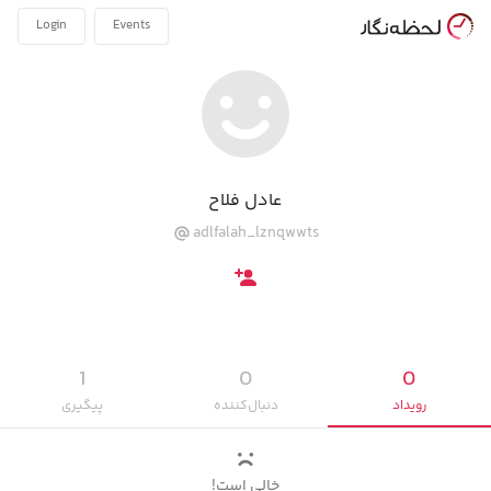
Login
Events
عادل فلاح
adlfalah_lznqwwts
1
0
0
رویداد‌
دنبال‌کننده
پیگیری‌
خالی است!