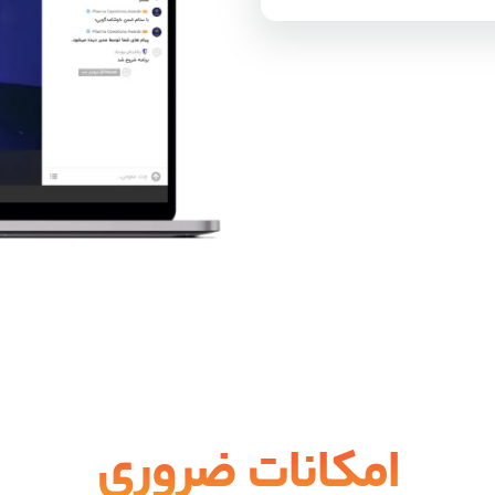
 از هر پلتفرم دیگری در ایران!
شه در لحظه‌نگار
 از طریق ابزارهای
د.
امکانات ضروری